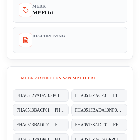
MERK
MP Filtri
BESCHRIJVING
—
MEER ARTIKELEN VAN MP FILTRI
FHA0512VADA10SP01 FHA-051-2-V-A-D-A10-S-P01
FHA0512ZACP01 FHA-051-2-Z-A-C-XXX-P01
FHA0513BACP01 FHA-051-3-B-A-C-XXX-P01
FHA0513BADA10NP01 FHA-051-3-B-A-D-A10-N-P01
FHA0513BADP01 FHA-051-3-B-A-D-XXX-P01
FHA0513SADP01 FHA-051-3-S-A-D-XXX-P01
FHA0513VADP01 FHA-051-3-V-A-D-XXX-P01
FHA0513ZACA03RP01 FHA-051-3-Z-A-C-A-03-R-P01