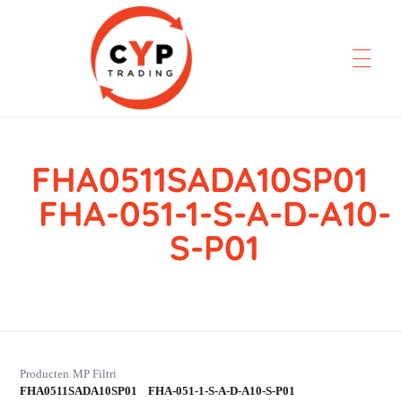
FHA0511SADA10SP01
CYP Trading
Professionelle Ersatzteilbeschaffung
FHA-051-1-S-A-D-A10-
S-P01
Producten
MP Filtri
›
›
FHA0511SADA10SP01 FHA-051-1-S-A-D-A10-S-P01