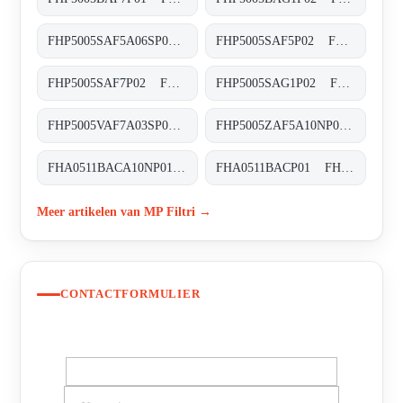
FHP5005SAF5A06SP01 FHP-500-5-S-A-F5-A06-S-P01
FHP5005SAF5P02 FHP-500-5-S-A-F5-XXX-P02
FHP5005SAF7P02 FHP-500-5-S-A-F7-XXX-P02
FHP5005SAG1P02 FHP-500-5-S-A-G1-XXX-P02
FHP5005VAF7A03SP02 FHP-500-5-V-A-F7-A03-S-P02
FHP5005ZAF5A10NP02 FHP-500-5-Z-A-F5-A10-N-P02
FHA0511BACA10NP01 FHA-051-1-B-A-C-A10-N-P01
FHA0511BACP01 FHA-051-1-B-A-C-XXX-P01
Meer artikelen van MP Filtri →
CONTACTFORMULIER