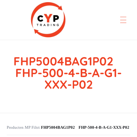
FHP5004BAG1P02
CYP Trading
Professionelle Ersatzteilbeschaffung
FHP-500-4-B-A-G1-
XXX-P02
Producten
MP Filtri
FHP5004BAG1P02 FHP-500-4-B-A-G1-XXX-P02
›
›