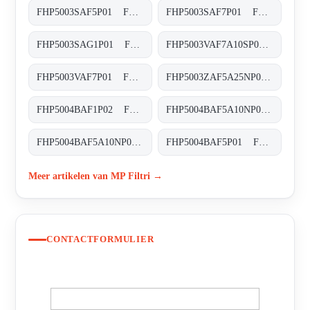
FHP5003SAF5P01 FHP-500-3-S-A-F5-XXX-P01
FHP5003SAF7P01 FHP-500-3-S-A-F7-XXX-P01
FHP5003SAG1P01 FHP-500-3-S-A-G1-XXX-P01
FHP5003VAF7A10SP01 FHP-500-3-V-A-F7-A10-S-P01
FHP5003VAF7P01 FHP-500-3-V-A-F7-XXX-P01
FHP5003ZAF5A25NP01 FHP-500-3-Z-A-F5-A25-N-P01
FHP5004BAF1P02 FHP-500-4-B-A-F1-XXX-P02
FHP5004BAF5A10NP01 FHP-500-4-B-A-F5-A10-N-P01
FHP5004BAF5A10NP02 FHP-500-4-B-A-F5-A10-N-P02
FHP5004BAF5P01 FHP-500-4-B-A-F5-XXX-P01
Meer artikelen van MP Filtri →
CONTACTFORMULIER