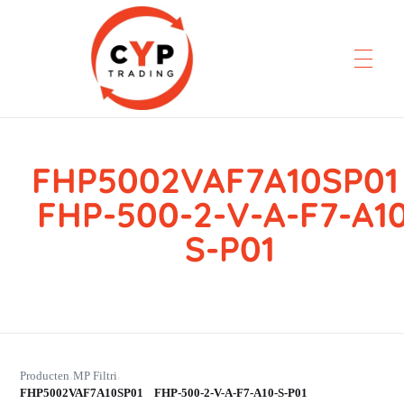
FHP5002VAF7A10SP
CYP Trading
Professionelle Ersatzteilbeschaffung
FHP-500-2-V-A-F7-A1
S-P01
Producten
MP Filtri
›
›
FHP5002VAF7A10SP01 FHP-500-2-V-A-F7-A10-S-P01