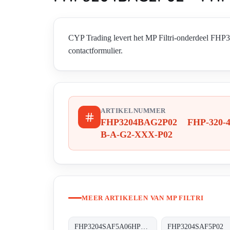
CYP Trading levert het MP Filtri-onderdeel F
contactformulier.
ARTIKELNUMMER
FHP3204BAG2P02 FHP-320-4
B-A-G2-XXX-P02
MEER ARTIKELEN VAN MP FILTRI
FHP3204SAF5A06HP01 FHP-320-4-S-A-F5-A06-H-P01