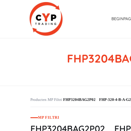
BEGINPAG
FHP3204BA
CYP Trading
Professionelle Ersatzteilbeschaffung
Producten
MP Filtri
FHP3204BAG2P02 FHP-320-4-B-A-G2
›
›
MP FILTRI
FHP3204BAG2P02 FHP-