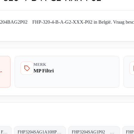
HP3204BAG2P02 FHP-320-4-B-A-G2-XXX-P02 in België. Vraag beschikb
MERK
MP Filtri
-
FHP3204SAF5P02 FHP-320-4-S-A-F5-XXX-P02
FHP3204SAG1A10HP01 FHP-320-4-S-A-G1-A10-H-P02
FHP3204SAG1P02 FHP-320-4-S-A-G1-XXX-P02