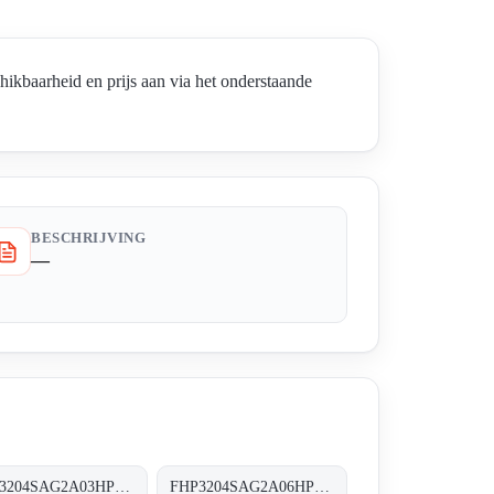
aarheid en prijs aan via het onderstaande
BESCHRIJVING
—
FHP3204SAG2A03HP02 FHP-320-4-S-A-G2-A03-H-P02
FHP3204SAG2A06HP01 FHP-320-4-S-A-G2-A06-H-P02