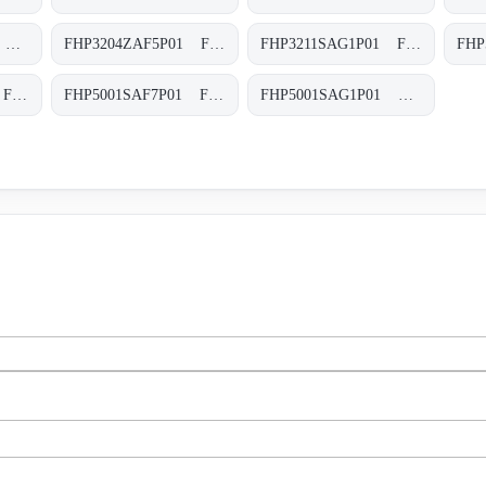
FHP3204SAG2P02 FHP-320-4-S-A-G2-XXX-P02
FHP3204ZAF5P01 FHP-320-4-Z-A-F5-XXX-P01
FHP3211SAG1P01 FHP-321-1-S-A-G1-XXX-P01
FHP5001SAF5P01 FHP-500-1-S-A-F5-XXX-P01
FHP5001SAF7P01 FHP-500-1-S-A-F7-XXX-P01
FHP5001SAG1P01 FHP-500-1-S-A-G1-XXX-P01