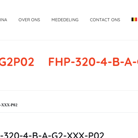
INA
OVER ONS
MEDEDELING
CONTACT ONS
G2P02 FHP-320-4-B-A-
-XXX-P02
320-4-B-A-G2-XXX-P02