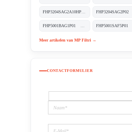
FHP3204SAG2A10HP01 FHP-320-4-S-A-G2-A10-H-P02
FHP5001BAG1P01 FHP-500-1-B-A-G1-XXX-P01
Meer artikelen van MP Filtri →
CONTACTFORMULIER