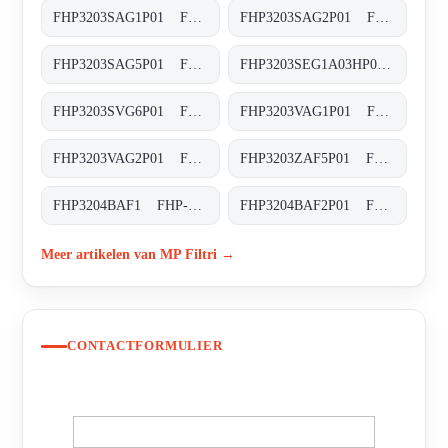
FHP3203SAG1P01 FHP-320-3-S-A-G1-XXX-P01
FHP3203SAG2P01 FHP-320-3-S-A-G2-XXX-P01
FHP3203SAG5P01 FHP-320-3-S-A-G5-XXX-P01
FHP3203SEG1A03HP01 FHP-320-3-S-E-G1-A03-H-P01
FHP3203SVG6P01 FHP-320-3-S-V-G6-XXX-P01
FHP3203VAG1P01 FHP-320-3-V-A-G1-XXX-P01
FHP3203VAG2P01 FHP-320-3-V-A-G2-XXX-P01
FHP3203ZAF5P01 FHP-320-3-Z-A-F5-XXX-P01
FHP3204BAF1 FHP-320-4-B-A-F1-XXX-P02
FHP3204BAF2P01 FHP-320-4-B-A-F2-XXX-P02
Meer artikelen van MP Filtri →
CONTACTFORMULIER