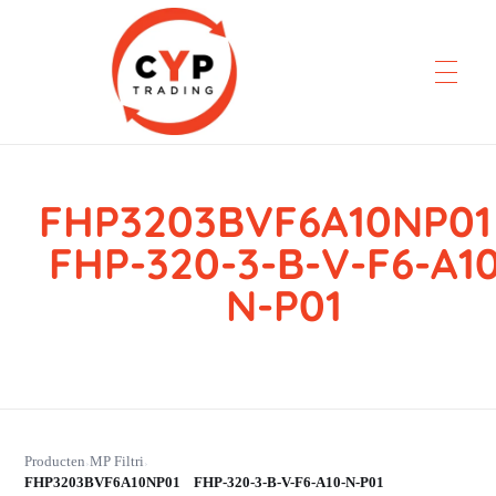
FHP3203BVF6A10NP
CYP Trading
Professionelle Ersatzteilbeschaffung
FHP-320-3-B-V-F6-A10
N-P01
Producten
MP Filtri
›
›
FHP3203BVF6A10NP01 FHP-320-3-B-V-F6-A10-N-P01