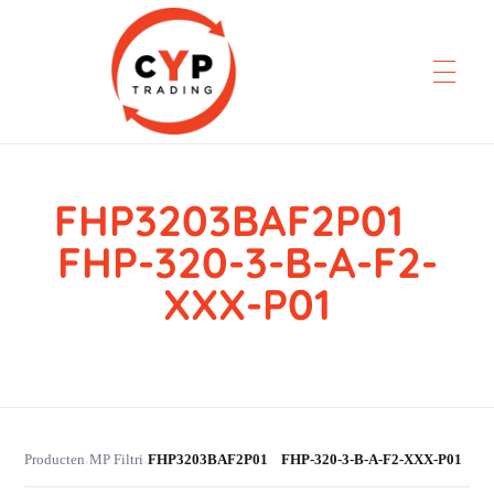
FHP3203BAF2P01
CYP Trading
Professionelle Ersatzteilbeschaffung
FHP-320-3-B-A-F2-
XXX-P01
Producten
MP Filtri
FHP3203BAF2P01 FHP-320-3-B-A-F2-XXX-P01
›
›