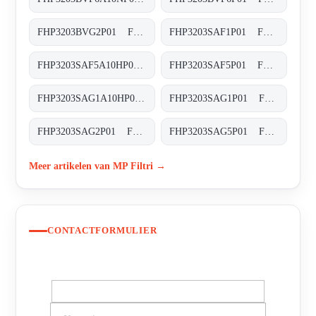
FHP3203BVG2P01 FHP-320-3-B-V-G2-XXX-P01
FHP3203SAF1P01 FHP-320-3-S-A-F1-XXX-P01
FHP3203SAF5A10HP01 FHP-320-3-S-A-F5-A10-H-P01
FHP3203SAF5P01 FHP-320-3-S-A-F5-XXX-P01
FHP3203SAG1A10HP01 FHP-320-3-S-A-G1-A10-H-P01
FHP3203SAG1P01 FHP-320-3-S-A-G1-XXX-P01
FHP3203SAG2P01 FHP-320-3-S-A-G2-XXX-P01
FHP3203SAG5P01 FHP-320-3-S-A-G5-XXX-P01
Meer artikelen van MP Filtri →
CONTACTFORMULIER