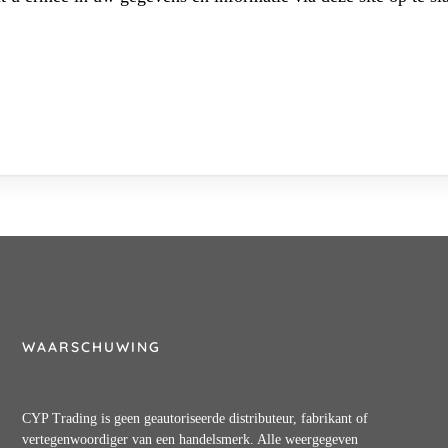
WAARSCHUWING
CYP Trading is geen geautoriseerde distributeur, fabrikant of
vertegenwoordiger van een handelsmerk. Alle weergegeven