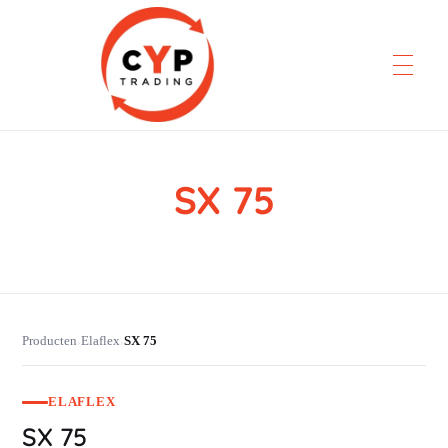
SX 75
CYP Trading
Professionelle Ersatzteilbeschaffung
Producten
Elaflex
SX 75
›
›
ELAFLEX
SX 75