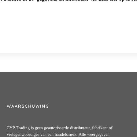
WAARSCHUWING
CYP Trading is geen geautoriseerde distributeur, fabrikant of
vertegenwoordiger van een handelsmerk. Alle weergegeven