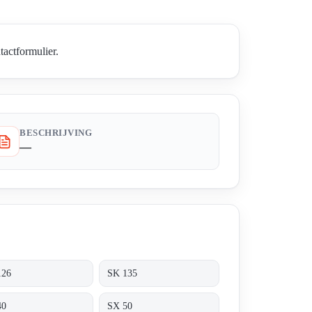
tactformulier.
BESCHRIJVING
—
126
SK 135
40
SX 50