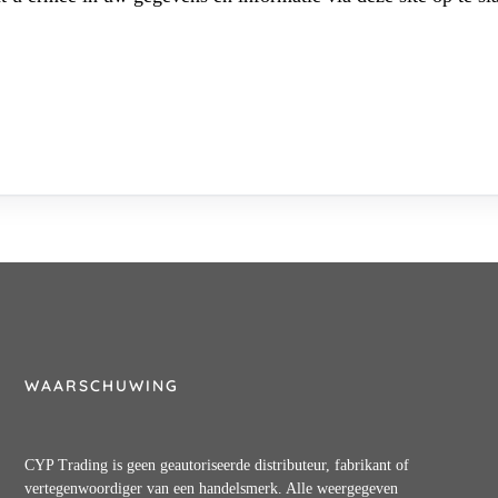
WAARSCHUWING
CYP Trading is geen geautoriseerde distributeur, fabrikant of
vertegenwoordiger van een handelsmerk. Alle weergegeven