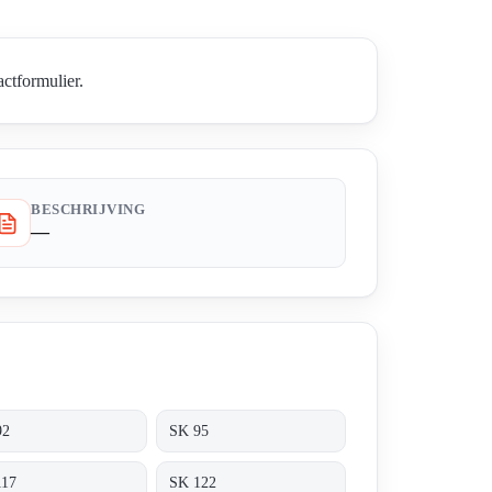
ctformulier.
BESCHRIJVING
—
92
SK 95
117
SK 122