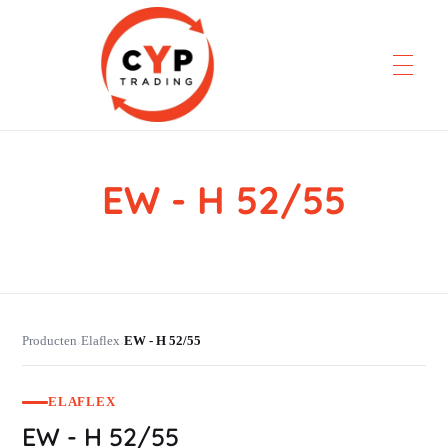
EW - H 52/55
CYP Trading
Professionelle Ersatzteilbeschaffung
Producten
Elaflex
EW - H 52/55
›
›
ELAFLEX
EW - H 52/55