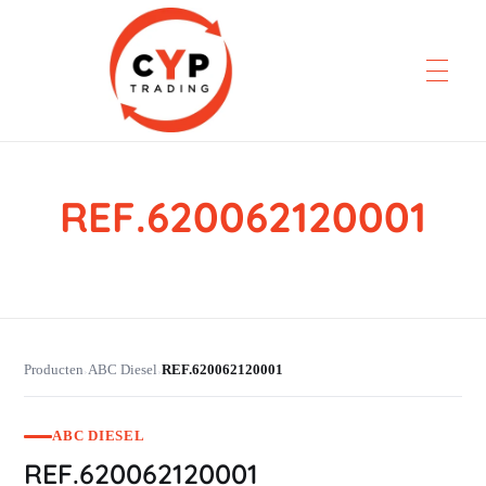
REF.620062120001
CYP Trading
Professionelle Ersatzteilbeschaffung
Producten
ABC Diesel
REF.620062120001
›
›
ABC DIESEL
REF.620062120001